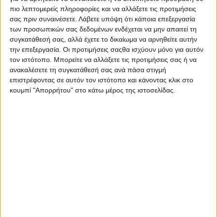
τον Απόστολο Μαγγηριάδη για τις
πιο λεπτομερείς πληροφορίες και να αλλάξετε τις προτιμήσεις
συνεδριάσεις Eurogroup/Ecofin του
σας πριν συναινέσετε.
Λάβετε υπόψη ότι κάποια επεξεργασία
Ιανουαρίου 2026
των προσωπικών σας δεδομένων ενδέχεται να μην απαιτεί τη
συγκατάθεσή σας, αλλά έχετε το δικαίωμα να αρνηθείτε αυτήν
20.01.2026
την επεξεργασία. Οι προτιμήσεις σαςθα ισχύουν μόνο για αυτόν
τον ιστότοπο. Μπορείτε να αλλάξετε τις προτιμήσεις σας ή να
ανακαλέσετε τη συγκατάθεσή σας ανά πάσα στιγμή
επιστρέφοντας σε αυτόν τον ιστότοπο και κάνοντας κλικ στο
κουμπί "Απορρήτου" στο κάτω μέρος της ιστοσελίδας.