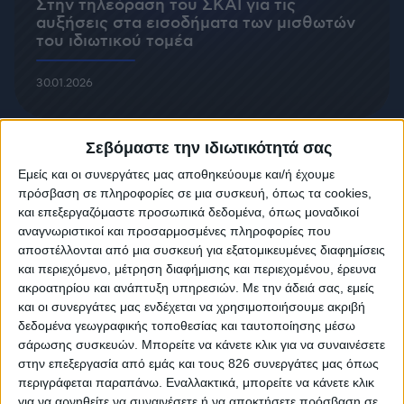
Στην τηλεόραση του ΣΚΑΪ για τις
αυξήσεις στα εισοδήματα των μισθωτών
του ιδιωτικού τομέα
30.01.2026
Σεβόμαστε την ιδιωτικότητά σας
Εμείς και οι συνεργάτες μας αποθηκεύουμε και/ή έχουμε
πρόσβαση σε πληροφορίες σε μια συσκευή, όπως τα cookies,
και επεξεργαζόμαστε προσωπικά δεδομένα, όπως μοναδικοί
αναγνωριστικοί και προσαρμοσμένες πληροφορίες που
αποστέλλονται από μια συσκευή για εξατομικευμένες διαφημίσεις
και περιεχόμενο, μέτρηση διαφήμισης και περιεχομένου, έρευνα
ακροατηρίου και ανάπτυξη υπηρεσιών.
Με την άδειά σας, εμείς
και οι συνεργάτες μας ενδέχεται να χρησιμοποιήσουμε ακριβή
δεδομένα γεωγραφικής τοποθεσίας και ταυτοποίησης μέσω
σάρωσης συσκευών. Μπορείτε να κάνετε κλικ για να συναινέσετε
στην επεξεργασία από εμάς και τους 826 συνεργάτες μας όπως
περιγράφεται παραπάνω. Εναλλακτικά, μπορείτε να κάνετε κλικ
Στο κεντρικό δελτίο ειδήσεων της ΕΡΤ με
για να αρνηθείτε να συναινέσετε ή να αποκτήσετε πρόσβαση σε