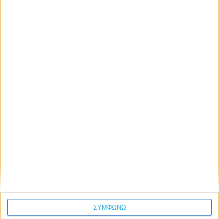
Όνομα / Επώνυμο*
Email*
Τηλέφωνο
Επιλογή Αντικειμένου*
—
ΣΥΜΦΩΝΩ
Γενικού Περιεχομένου