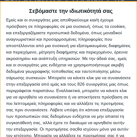
του KONTRA CHANNEL με
Σεβόμαστε την ιδιωτικότητά σας
τη Λουκία Γκάτσου
Εμείς και οι συνεργάτες μας αποθηκεύουμε και/ή έχουμε
πρόσβαση σε πληροφορίες σε μια συσκευή, όπως τα cookies,
και επεξεργαζόμαστε προσωπικά δεδομένα, όπως μοναδικοί
«Η πολιτική επιλογή της Ελληνικής Κυβέρνησης είναι η
αναγνωριστικοί και προσαρμοσμένες πληροφορίες που
στήριξη του διαθέσιμου εισοδήματος. Μειώνουμε
αποστέλλονται από μια συσκευή για εξατομικευμένες διαφημίσεις
τους άμεσους φόρους για το σύνολο της κοινωνίας,
και περιεχόμενο, μέτρηση διαφήμισης και περιεχομένου, έρευνα
ακροατηρίου και ανάπτυξη υπηρεσιών.
Με την άδειά σας, εμείς
αφαιρούμε βάρη από όλους τους πολίτες»
και οι συνεργάτες μας ενδέχεται να χρησιμοποιήσουμε ακριβή
δεδομένα γεωγραφικής τοποθεσίας και ταυτοποίησης μέσω
σάρωσης συσκευών. Μπορείτε να κάνετε κλικ για να συναινέσετε
στην επεξεργασία από εμάς και τους 826 συνεργάτες μας όπως
περιγράφεται παραπάνω. Εναλλακτικά, μπορείτε να κάνετε κλικ
για να αρνηθείτε να συναινέσετε ή να αποκτήσετε πρόσβαση σε
πιο λεπτομερείς πληροφορίες και να αλλάξετε τις προτιμήσεις
σας πριν συναινέσετε.
Λάβετε υπόψη ότι κάποια επεξεργασία
των προσωπικών σας δεδομένων ενδέχεται να μην απαιτεί τη
συγκατάθεσή σας, αλλά έχετε το δικαίωμα να αρνηθείτε αυτήν
την επεξεργασία. Οι προτιμήσεις σαςθα ισχύουν μόνο για αυτόν
τον ιστότοπο. Μπορείτε να αλλάξετε τις προτιμήσεις σας ή να