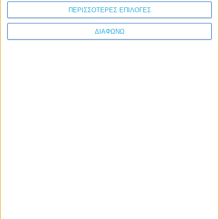
Συμφωνώ με τους
όρους χρήσης
ΠΕΡΙΣΣΟΤΕΡΕΣ ΕΠΙΛΟΓΕΣ
Δημοσιογράφος
ΔΙΑΦΩΝΩ
Μήνυμα*
Επικοινωνία