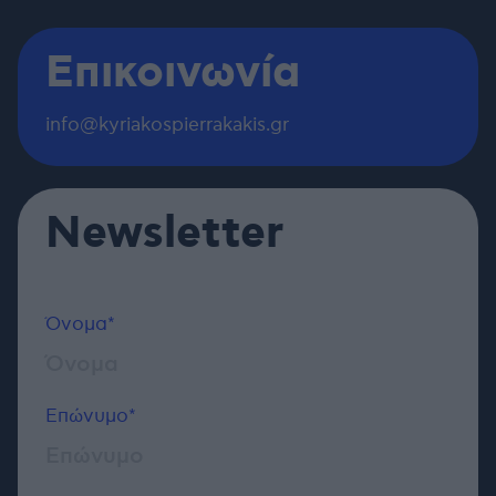
Επικοινωνία
info@kyriakospierrakakis.gr
Newsletter
Όνομα*
Επώνυμο*