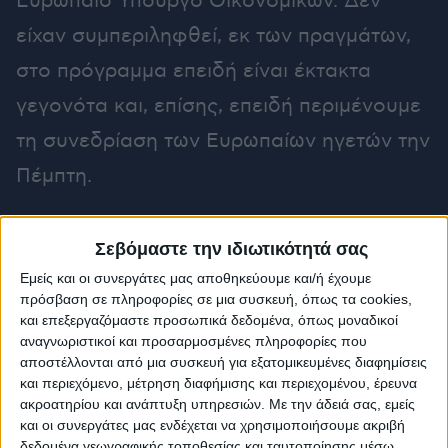
Ευρωπαίο Υπουργό Οικονομικών. Δεν
είχαν συμπεριληφθεί, εκ των πραγμάτων,
στο πρόγραμμα επειδή είναι έκτακτα
γεγονότα και, επίσης, επειδή περιμένουμε
τη συνεδρίαση των Ευρωπαίων ηγετών την
Πέμπτη.
Όμως, αυτό το οποίο μπορώ να σας πω
Σεβόμαστε την ιδιωτικότητά σας
είναι ότι, για εμάς, η Γροιλανδία αφορά
Εμείς και οι συνεργάτες μας αποθηκεύουμε και/ή έχουμε
πρόσβαση σε πληροφορίες σε μια συσκευή, όπως τα cookies,
τους πολίτες της Δανίας και της
και επεξεργαζόμαστε προσωπικά δεδομένα, όπως μοναδικοί
αναγνωριστικοί και προσαρμοσμένες πληροφορίες που
ως Ευρωπαίοι έχουμε
Γροιλανδίας και ότι
αποστέλλονται από μια συσκευή για εξατομικευμένες διαφημίσεις
συγκεκριμένα σημεία αναφοράς: το
και περιεχόμενο, μέτρηση διαφήμισης και περιεχομένου, έρευνα
ακροατηρίου και ανάπτυξη υπηρεσιών.
Με την άδειά σας, εμείς
Διεθνές Δίκαιο, την κυριαρχία, την
και οι συνεργάτες μας ενδέχεται να χρησιμοποιήσουμε ακριβή
δεδομένα γεωγραφικής τοποθεσίας και ταυτοποίησης μέσω