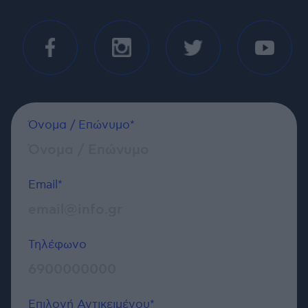
Όνομα / Επώνυμο*
Email*
Τηλέφωνο
Επιλογή Αντικειμένου*