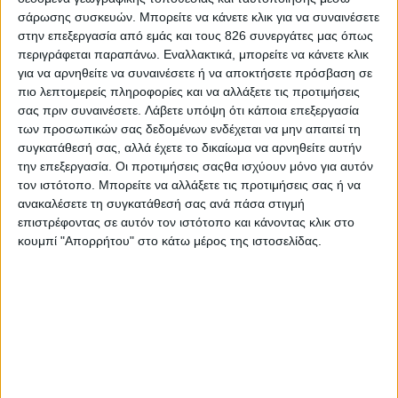
εδαφική ακεραιότητα.
Είναι πάρα πολύ
σάρωσης συσκευών. Μπορείτε να κάνετε κλικ για να συναινέσετε
σημαντικό να συνεχιστεί τόσο ο διάλογος
στην επεξεργασία από εμάς και τους 826 συνεργάτες μας όπως
περιγράφεται παραπάνω. Εναλλακτικά, μπορείτε να κάνετε κλικ
από τη μία, όσο και να υπάρχει ενότητα και
για να αρνηθείτε να συναινέσετε ή να αποκτήσετε πρόσβαση σε
πιο λεπτομερείς πληροφορίες και να αλλάξετε τις προτιμήσεις
συντονισμός όλων των ευρωπαϊκών
σας πριν συναινέσετε.
Λάβετε υπόψη ότι κάποια επεξεργασία
χωρών από την άλλη.
των προσωπικών σας δεδομένων ενδέχεται να μην απαιτεί τη
συγκατάθεσή σας, αλλά έχετε το δικαίωμα να αρνηθείτε αυτήν
την επεξεργασία. Οι προτιμήσεις σαςθα ισχύουν μόνο για αυτόν
τον ιστότοπο. Μπορείτε να αλλάξετε τις προτιμήσεις σας ή να
Οι ευρωπαϊκές χώρες έχουν πάρει πλέον
ανακαλέσετε τη συγκατάθεσή σας ανά πάσα στιγμή
αποφάσεις για ενίσχυση των αμυντικών
επιστρέφοντας σε αυτόν τον ιστότοπο και κάνοντας κλικ στο
κουμπί "Απορρήτου" στο κάτω μέρος της ιστοσελίδας.
προϋπολογισμών, εν μέσω της
γεωπολιτικής αβεβαιότητας. Υπάρχει
κίνδυνος περαιτέρω αύξησης του χρέους
για τις ευρωπαϊκές χώρες; Ήδη εν μέσω
όλης αυτής της αβεβαιότητας υπάρχει