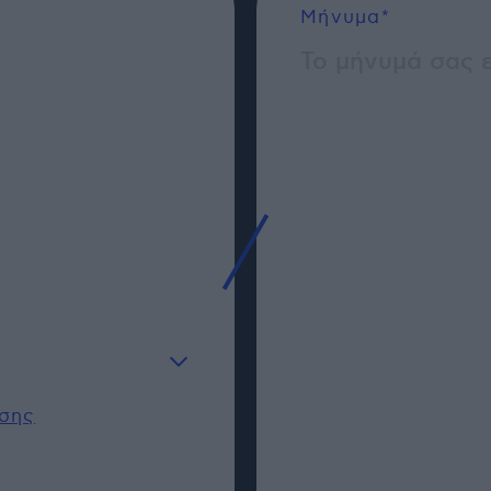
Μήνυμα*
σης