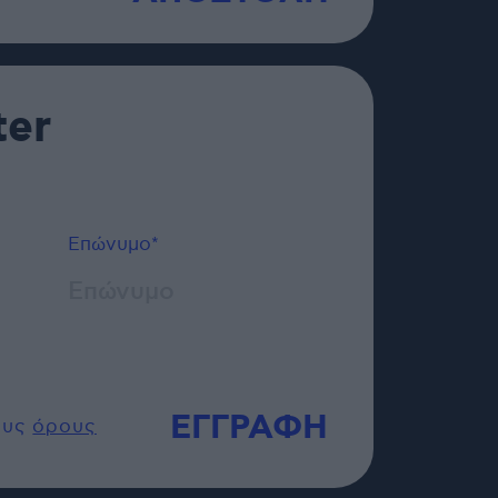
ter
Επώνυμο*
ους
όρους