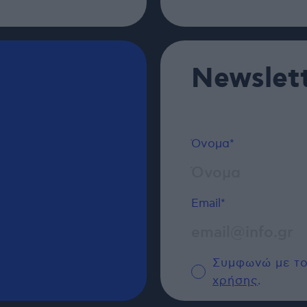
Newslet
Όνομα*
Email*
Συμφωνώ με τ
χρήσης
.