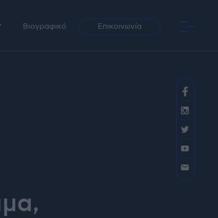
Βιογραφικό
Επικοινωνία
ραφία
αση / Ραδιόφωνο
ιμα,