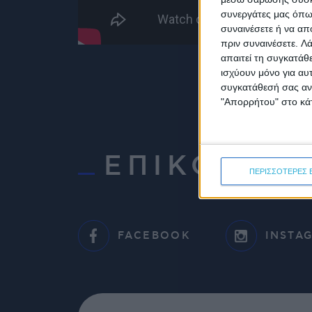
συνεργάτες μας όπως
συναινέσετε ή να απ
πριν συναινέσετε.
Λά
απαιτεί τη συγκατάθ
ισχύουν μόνο για αυ
συγκατάθεσή σας ανά
"Απορρήτου" στο κάτ
ΕΠΙΚΟΙΝΩ
ΠΕΡΙΣΣΟΤΕΡΕΣ 
FACEBOOK
INSTA