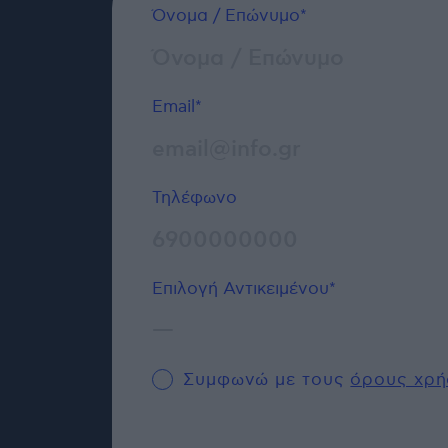
Όνομα / Επώνυμο*
Email*
Τηλέφωνο
Επιλογή Αντικειμένου*
—
Γενικού Περιεχομένου
Συμφωνώ με τους
όρους χρή
Δημοσιογράφος