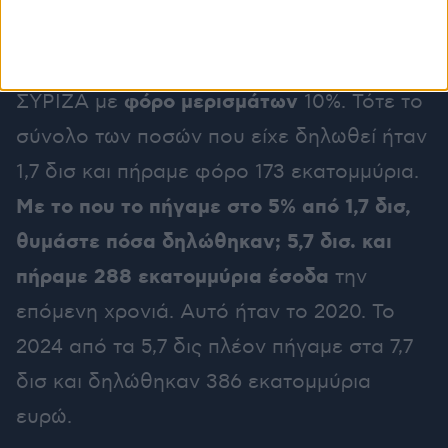
Ξέρετε, παραλάβαμε το 2019 από το
φόρο μερισμάτων
ΣΥΡΙΖΑ με
10%. Τότε το
σύνολο των ποσών που είχε δηλωθεί ήταν
1,7 δισ και πήραμε φόρο 173 εκατομμύρια.
Με το που το πήγαμε στο 5% από 1,7 δισ,
θυμάστε πόσα δηλώθηκαν; 5,7 δισ. και
πήραμε 288 εκατομμύρια έσοδα
την
επόμενη χρονιά. Αυτό ήταν το 2020. Το
2024 από τα 5,7 δις πλέον πήγαμε στα 7,7
δισ και δηλώθηκαν 386 εκατομμύρια
ευρώ.