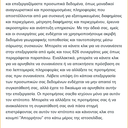
και επεξεργαζόμαστε προσωπικά δεδομένα, όπως μοναδικοί
υπό αυτήν την έννοια αυτό είναι κάτι το
αναγνωριστικοί και προσαρμοσμένες πληροφορίες που
οποίο έχουμε επιλέξει να κάνουμε εν
αποστέλλονται από μια συσκευή για εξατομικευμένες διαφημίσεις
και περιεχόμενο, μέτρηση διαφήμισης και περιεχομένου, έρευνα
αντιθέσει με τα υπόλοιπα μέτρα που είναι
ακροατηρίου και ανάπτυξη υπηρεσιών.
Με την άδειά σας, εμείς
και οι συνεργάτες μας ενδέχεται να χρησιμοποιήσουμε ακριβή
επακριβώς στοχευμένα και
δεδομένα γεωγραφικής τοποθεσίας και ταυτοποίησης μέσω
παραμετροποιημένα και αφορούν
σάρωσης συσκευών. Μπορείτε να κάνετε κλικ για να συναινέσετε
στην επεξεργασία από εμάς και τους 826 συνεργάτες μας όπως
συγκεκριμένες κοινωνικές κατηγορίες.
περιγράφεται παραπάνω. Εναλλακτικά, μπορείτε να κάνετε κλικ
για να αρνηθείτε να συναινέσετε ή να αποκτήσετε πρόσβαση σε
πιο λεπτομερείς πληροφορίες και να αλλάξετε τις προτιμήσεις
θέλαμε να κάνουμε κάτι το οποίο να
Εδώ
σας πριν συναινέσετε.
Λάβετε υπόψη ότι κάποια επεξεργασία
των προσωπικών σας δεδομένων ενδέχεται να μην απαιτεί τη
ακουμπά το σύνολο της οικονομίας μέσα
συγκατάθεσή σας, αλλά έχετε το δικαίωμα να αρνηθείτε αυτήν
την επεξεργασία. Οι προτιμήσεις σαςθα ισχύουν μόνο για αυτόν
από τις εφοδιαστικές αλυσίδες
και μέσα
τον ιστότοπο. Μπορείτε να αλλάξετε τις προτιμήσεις σας ή να
από την γενικότερη επίδραση. Τώρα, αυτό
ανακαλέσετε τη συγκατάθεσή σας ανά πάσα στιγμή
επιστρέφοντας σε αυτόν τον ιστότοπο και κάνοντας κλικ στο
σημαίνει ότι δεν θα παρέμβουμε
κουμπί "Απορρήτου" στο κάτω μέρος της ιστοσελίδας.
περαιτέρω εάν αξιολογήσουμε ότι η