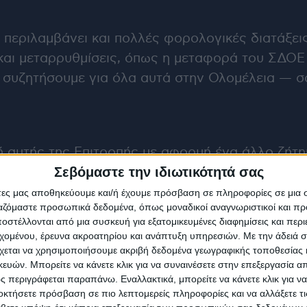
ο περιλαμβάνει και πολλές φορολογικές διατάξει
ς και μεταρρυθμίσεις, όπως η μεταφορά του ΣΔΟ
α συζητήσουμε για όλα αυτά στην Ολομέλεια — 
 αυτής της Επιτροπής με αφορμή ένα άλλο ζήτημ
Σεβόμαστε την ιδιωτικότητά σας
 χρεώσεις των ΑΤΜ τρίτων παρόχων προς τους πολ
 ήθελα να το πω με απόλυτη καθαρότητα: αυτό 
άτες μας αποθηκεύουμε και/ή έχουμε πρόσβαση σε πληροφορίες σε μια
ργαζόμαστε προσωπικά δεδομένα, όπως μοναδικοί αναγνωριστικοί και 
τα χρέωναν τους πελάτες της σε συγκεκριμένο επ
στέλλονται από μια συσκευή για εξατομικευμένες διαφημίσεις και περ
ωθυπουργό, ούτε από την Κυβέρνηση, ούτε από 
εχομένου, έρευνα ακροατηρίου και ανάπτυξη υπηρεσιών.
Με την άδειά σα
χεται να χρησιμοποιήσουμε ακριβή δεδομένα γεωγραφικής τοποθεσίας 
ών. Μπορείτε να κάνετε κλικ για να συναινέσετε στην επεξεργασία απ
 περιγράφεται παραπάνω. Εναλλακτικά, μπορείτε να κάνετε κλικ για να
οκτήσετε πρόσβαση σε πιο λεπτομερείς πληροφορίες και να αλλάξετε τι
 διαφωνία μας. Ωστόσο, στο πλαίσιο του κυβερν