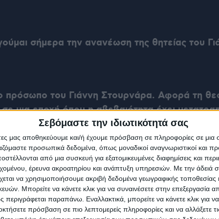
ηγούμαι σήμερα την ανανέωση της θητείας του Γ
 πρόσωπο του Γιάννη Στουρνάρα. Αφορά τη θεσμ
ς σε μια εποχή όπου η αβεβαιότητα έχει μετατρα
Σεβόμαστε την ιδιωτικότητά σας
άτες μας αποθηκεύουμε και/ή έχουμε πρόσβαση σε πληροφορίες σε μια
ργαζόμαστε προσωπικά δεδομένα, όπως μοναδικοί αναγνωριστικοί και 
στέλλονται από μια συσκευή για εξατομικευμένες διαφημίσεις και περ
ι ειρηνευτικές προσπάθειες στη Μέση Ανατολή π
εχομένου, έρευνα ακροατηρίου και ανάπτυξη υπηρεσιών.
Με την άδειά σα
αλύτερη σταθερότητα στην περιοχή. Ωστόσο, τα
χεται να χρησιμοποιήσουμε ακριβή δεδομένα γεωγραφικής τοποθεσίας 
ών. Μπορείτε να κάνετε κλικ για να συναινέσετε στην επεξεργασία απ
ηριστικό τρόπο ότι ζούμε σε μια εποχή μεγάλων 
 περιγράφεται παραπάνω. Εναλλακτικά, μπορείτε να κάνετε κλικ για να
οκτήσετε πρόσβαση σε πιο λεπτομερείς πληροφορίες και να αλλάξετε τι