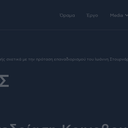
Όραμα
Έργο
Media
Αρθρογ
Ομιλίες
Τηλεόρ
ής σχετικά με την πρόταση επαναδιορισμού του Ιωάννη Στουρνάρ
Σ