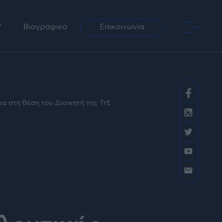
Βιογραφικό
Επικοινωνία
ραφία
αση / Ραδιόφωνο
α στη θέση του Διοικητή της ΤτΕ