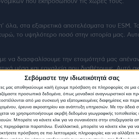
νομικών που εκπροσωπούν τις χώρες τους.
’ όλα, στα εξαιρετικά αποτελέσματα του ESM. Τ
υρώ, το υψηλότερο ποσό στην ιστορία μας. Αυτό
με να διασφαλίσουμε την ετοιμότητά μας απέναν
ικά μέσα και εργαλεία που διαθέτουμε. Αυτό α
Σεβόμαστε την ιδιωτικότητά σας
άτες μας αποθηκεύουμε και/ή έχουμε πρόσβαση σε πληροφορίες σε μια
ργαζόμαστε προσωπικά δεδομένα, όπως μοναδικοί αναγνωριστικοί και 
στέλλονται από μια συσκευή για εξατομικευμένες διαφημίσεις και περ
ικό, σήμερα θα καλωσορίσουμε θερμά τη Βουλγα
εχομένου, έρευνα ακροατηρίου και ανάπτυξη υπηρεσιών.
Με την άδειά σα
χεται να χρησιμοποιήσουμε ακριβή δεδομένα γεωγραφικής τοποθεσίας 
ών. Μπορείτε να κάνετε κλικ για να συναινέσετε στην επεξεργασία απ
 περιγράφεται παραπάνω. Εναλλακτικά, μπορείτε να κάνετε κλικ για να
οκτήσετε πρόσβαση σε πιο λεπτομερείς πληροφορίες και να αλλάξετε τι
υ ευρώ τον Ιανουάριο του τρέχοντος έτους και 