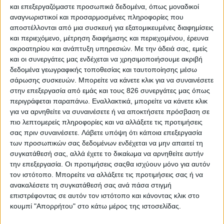
συνέπεια στους κανόνες που όλοι
και επεξεργαζόμαστε προσωπικά δεδομένα, όπως μοναδικοί
αναγνωριστικοί και προσαρμοσμένες πληροφορίες που
έχουμε συμφωνήσει.
αποστέλλονται από μια συσκευή για εξατομικευμένες διαφημίσεις
και περιεχόμενο, μέτρηση διαφήμισης και περιεχομένου, έρευνα
ακροατηρίου και ανάπτυξη υπηρεσιών.
Με την άδειά σας, εμείς
Η εμπειρία χωρών όπως η Ελλάδα
και οι συνεργάτες μας ενδέχεται να χρησιμοποιήσουμε ακριβή
δεδομένα γεωγραφικής τοποθεσίας και ταυτοποίησης μέσω
δείχνει ότι όταν συνδυάζεις
σάρωσης συσκευών. Μπορείτε να κάνετε κλικ για να συναινέσετε
σταθερά δημόσια οικονομικά,
στην επεξεργασία από εμάς και τους 826 συνεργάτες μας όπως
περιγράφεται παραπάνω. Εναλλακτικά, μπορείτε να κάνετε κλικ
μεταρρυθμίσεις και επενδύσεις,
για να αρνηθείτε να συναινέσετε ή να αποκτήσετε πρόσβαση σε
πιο λεπτομερείς πληροφορίες και να αλλάξετε τις προτιμήσεις
μπορείς να ανακτήσεις αξιοπιστία
σας πριν συναινέσετε.
Λάβετε υπόψη ότι κάποια επεξεργασία
και δυναμική. Αυτό είναι ένα
των προσωπικών σας δεδομένων ενδέχεται να μην απαιτεί τη
συγκατάθεσή σας, αλλά έχετε το δικαίωμα να αρνηθείτε αυτήν
μήνυμα που έχει αξία για ολόκληρη
την επεξεργασία. Οι προτιμήσεις σαςθα ισχύουν μόνο για αυτόν
τον ιστότοπο. Μπορείτε να αλλάξετε τις προτιμήσεις σας ή να
την Ευρώπη.
ανακαλέσετε τη συγκατάθεσή σας ανά πάσα στιγμή
επιστρέφοντας σε αυτόν τον ιστότοπο και κάνοντας κλικ στο
κουμπί "Απορρήτου" στο κάτω μέρος της ιστοσελίδας.
Το 2026 είναι η τελευταία χρονιά