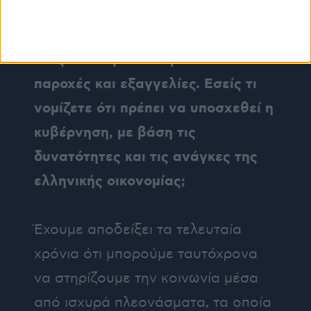
Το 2026 είναι ένα προεκλογικό
έτος και λογικά αναμένονται
παροχές και εξαγγελίες. Εσείς τι
νομίζετε ότι πρέπει να υποσχεθεί η
κυβέρνηση, με βάση τις
δυνατότητες και τις ανάγκες της
ελληνικής οικονομίας;
Έχουμε αποδείξει τα τελευταία
χρόνια ότι μπορούμε ταυτόχρονα
να στηρίζουμε την κοινωνία μέσα
από ισχυρά πλεονάσματα, τα οποία