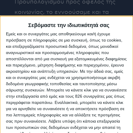
Προϋπολογισμού προς όφελος της
κοινωνίας, το εννοούσαμε και τα
στοιχεία το επιβεβαιώνουν. Γι’ αυτό
Σεβόμαστε την ιδιωτικότητά σας
και καλούσαμε την αντιπολίτευση
Εμείς και οι συνεργάτες μας αποθηκεύουμε και/ή έχουμε
πρόσβαση σε πληροφορίες σε μια συσκευή, όπως τα cookies,
να μας πει ποιους θα φορολογήσει
και επεξεργαζόμαστε προσωπικά δεδομένα, όπως μοναδικοί
για να χρηματοδοτήσει τις
αναγνωριστικοί και προσαρμοσμένες πληροφορίες που
αποστέλλονται από μια συσκευή για εξατομικευμένες διαφημίσεις
ανέφικτες δεσμεύσεις της που
και περιεχόμενο, μέτρηση διαφήμισης και περιεχομένου, έρευνα
ακροατηρίου και ανάπτυξη υπηρεσιών.
Με την άδειά σας, εμείς
ξεπερνούσαν τα 4 δισ. ευρώ. Ένα
και οι συνεργάτες μας ενδέχεται να χρησιμοποιήσουμε ακριβή
ερώτημα στο οποίο, όπως φάνηκε,
δεδομένα γεωγραφικής τοποθεσίας και ταυτοποίησης μέσω
σάρωσης συσκευών. Μπορείτε να κάνετε κλικ για να συναινέσετε
κανείς δεν μπορούσε να απαντήσει.
στην επεξεργασία από εμάς και τους 826 συνεργάτες μας όπως
περιγράφεται παραπάνω. Εναλλακτικά, μπορείτε να κάνετε κλικ
για να αρνηθείτε να συναινέσετε ή να αποκτήσετε πρόσβαση σε
Ωστόσο, με προσεκτική
πιο λεπτομερείς πληροφορίες και να αλλάξετε τις προτιμήσεις
σας πριν συναινέσετε.
Λάβετε υπόψη ότι κάποια επεξεργασία
δημοσιονομική διαχείριση
των προσωπικών σας δεδομένων ενδέχεται να μην απαιτεί τη