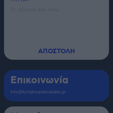
Επικοινωνία
info@kyriakospierrakakis.gr