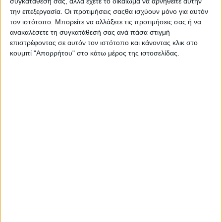
συγκατάθεσή σας, αλλά έχετε το δικαίωμα να αρνηθείτε αυτήν
πιστεύουμε ότι θα δημιουργηθεί
την επεξεργασία. Οι προτιμήσεις σαςθα ισχύουν μόνο για αυτόν
δημοσιονομικός χώρος, που θα
τον ιστότοπο. Μπορείτε να αλλάξετε τις προτιμήσεις σας ή να
ανακαλέσετε τη συγκατάθεσή σας ανά πάσα στιγμή
επιτρέψει νέες, στοχευμένες
επιστρέφοντας σε αυτόν τον ιστότοπο και κάνοντας κλικ στο
κουμπί "Απορρήτου" στο κάτω μέρος της ιστοσελίδας.
παρεμβάσεις στη ΔΕΘ του 2026 για
το 2027. Με συνέπεια,
υπευθυνότητα και κοινωνικό
πρόσημο, αξιοποιούμε κάθε
δυνατότητα που διαθέτουμε,
επιστρέφοντας στην κοινωνία ό,τι
παράγει με ασφάλεια η οικονομία.
Τα χαμηλά και μεσαία στρώματα
της κοινωνίας βρίσκονται σήμερα